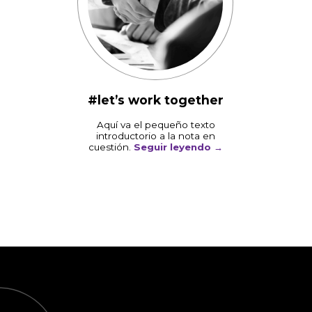
#let’s work together
Aquí va el pequeño texto
introductorio a la nota en
cuestión.
Seguir leyendo
→