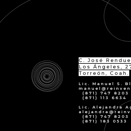
C. José Rendue
Los Ángeles, 2
Torreón, Coah.
Lic. Manuel S. 
manuel@reinven
(871) 747 8203
(871) 113 6634
Lic. Alejandra A
alejandra@rein
(871) 747 8203
(871) 183 0533