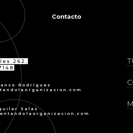
Contacto
les 262,
7148
Blanco Rodríguez
tandolaorganizacion.com
guilar Salas
ventandolaorganizacion.com