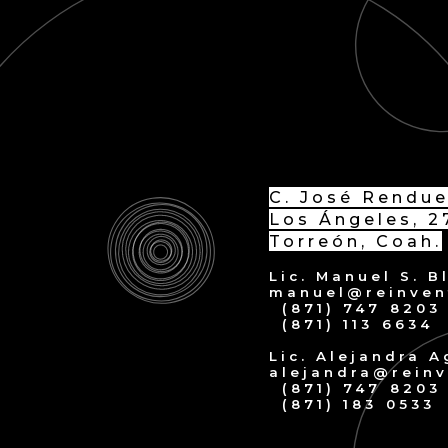
C. José Rendue
Los Ángeles, 2
Torreón, Coah.
Lic. Manuel S. 
manuel@reinven
(871) 747 8203
(871) 113 6634
Lic. Alejandra A
alejandra@rein
(871) 747 8203
(871) 183 0533