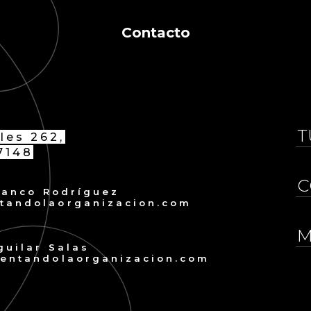
Contacto
les 262,
7148
Blanco Rodríguez
tandolaorganizacion.com
guilar Salas
ventandolaorganizacion.com